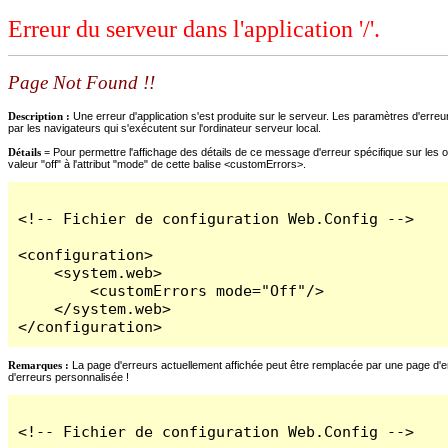
Erreur du serveur dans l'application '/'.
Page Not Found !!
Description :
Une erreur d'application s'est produite sur le serveur. Les paramètres d'erreur
par les navigateurs qui s'exécutent sur l'ordinateur serveur local.
Détails =
Pour permettre l'affichage des détails de ce message d'erreur spécifique sur les o
valeur "off" à l'attribut "mode" de cette balise <customErrors>.
<!-- Fichier de configuration Web.Config -->

<configuration>

    <system.web>

        <customErrors mode="Off"/>

    </system.web>

</configuration>
Remarques :
La page d'erreurs actuellement affichée peut être remplacée par une page d'erre
d'erreurs personnalisée !
<!-- Fichier de configuration Web.Config -->
