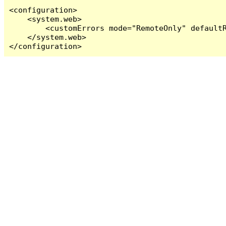
<configuration>

    <system.web>

        <customErrors mode="RemoteOnly" defaultR
    </system.web>

</configuration>