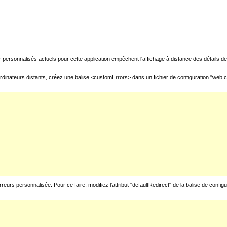
 personnalisés actuels pour cette application empêchent l'affichage à distance des détails de 
rdinateurs distants, créez une balise <customErrors> dans un fichier de configuration "web.con
urs personnalisée. Pour ce faire, modifiez l'attribut "defaultRedirect" de la balise de config