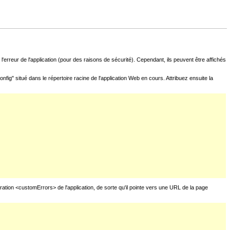
l'erreur de l'application (pour des raisons de sécurité). Cependant, ils peuvent être affichés
fig" situé dans le répertoire racine de l'application Web en cours. Attribuez ensuite la
uration <customErrors> de l'application, de sorte qu'il pointe vers une URL de la page