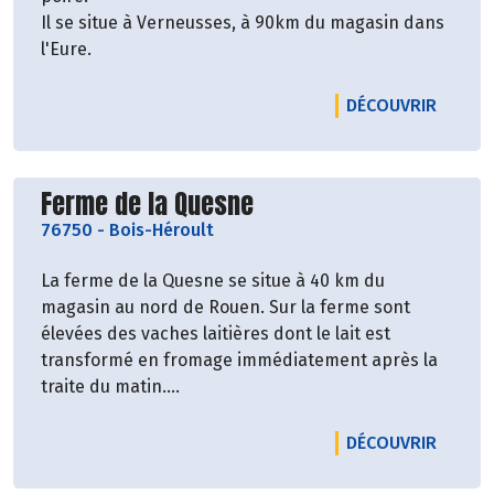
Il se situe à Verneusses, à 90km du magasin dans
l'Eure.
LE PRO
DÉCOUVRIR
Découvrir le producteur
Ferme de la Quesne
76750
-
Bois-Héroult
La ferme de la Quesne se situe à 40 km du
magasin au nord de Rouen. Sur la ferme sont
élevées des vaches laitières dont le lait est
transformé en fromage immédiatement après la
traite du matin.
Nous proposons à la vente 3 fromages : la Tome
de Bray, la Meule de Bray et le Saint Bray.
LE PRO
DÉCOUVRIR