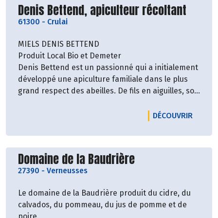
Découvrir le producteur
Denis Bettend, apiculteur récoltant
61300
-
Crulai
MIELS DENIS BETTEND
Produit Local Bio et Demeter
Denis Bettend est un passionné qui a initialement
développé une apiculture familiale dans le plus
grand respect des abeilles. De fils en aiguilles, son
activité apicole obtient la certification bio en 2001
puis Demeter en 2015. A ce jour, il a implanté 134
LE PRO
DÉCOUVRIR
ruches sur 15 hectares.
Découvrir le producteur
Domaine de la Baudrière
27390
-
Verneusses
Le domaine de la Baudrière produit du cidre, du
calvados, du pommeau, du jus de pomme et de
poire.