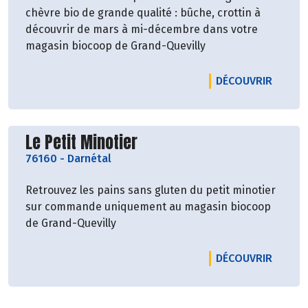
chèvre bio de grande qualité : bûche, crottin à
découvrir de mars à mi-décembre dans votre
magasin biocoop de Grand-Quevilly
LE PRO
DÉCOUVRIR
Découvrir le producteur
Le Petit Minotier
76160
-
Darnétal
Retrouvez les pains sans gluten du petit minotier
sur commande uniquement au magasin biocoop
de Grand-Quevilly
LE PRO
DÉCOUVRIR