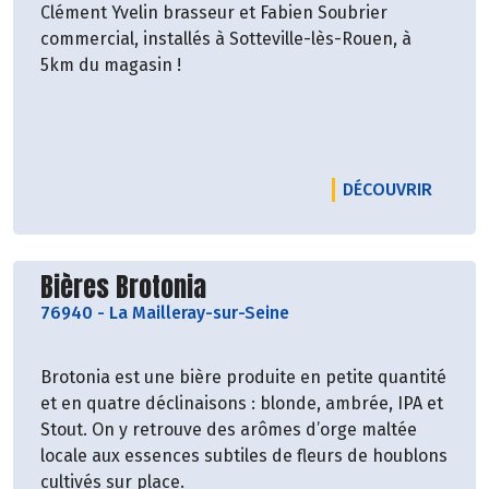
Clément Yvelin brasseur et Fabien Soubrier
commercial, installés à Sotteville-lès-Rouen, à
5km du magasin !
LE PRO
DÉCOUVRIR
Découvrir le producteur
Bières Brotonia
76940
-
La Mailleray-sur-Seine
Brotonia est une bière produite en petite quantité
et en quatre déclinaisons : blonde, ambrée, IPA et
Stout. On y retrouve des arômes d’orge maltée
locale aux essences subtiles de fleurs de houblons
cultivés sur place.