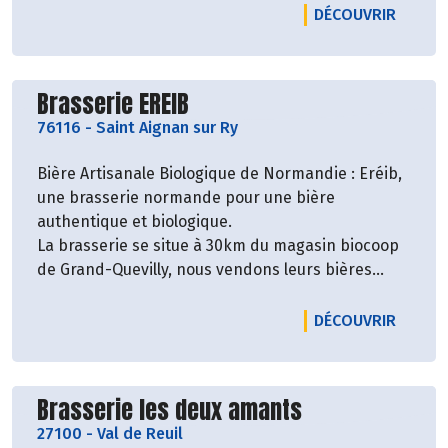
LE PRO
DÉCOUVRIR
Découvrir le producteur
Brasserie EREIB
76116
-
Saint Aignan sur Ry
Bière Artisanale Biologique de Normandie : Eréib,
une brasserie normande pour une bière
authentique et biologique.
La brasserie se situe à 30km du magasin biocoop
de Grand-Quevilly, nous vendons leurs bières
depuis l'ouverture du magasin.
LE PRO
DÉCOUVRIR
Découvrir le producteur
Brasserie les deux amants
27100
-
Val de Reuil