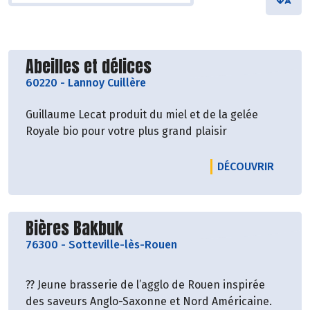
Découvrir le producteur
Abeilles et délices
60220
-
Lannoy Cuillère
Guillaume Lecat produit du miel et de la gelée
Royale bio pour votre plus grand plaisir
LE PRO
DÉCOUVRIR
Découvrir le producteur
Bières Bakbuk
76300
-
Sotteville-lès-Rouen
??
Jeune brasserie de l’agglo de Rouen inspirée
des saveurs Anglo-Saxonne et Nord Américaine.