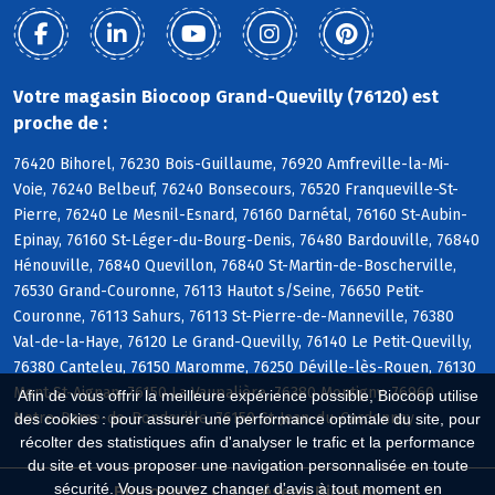
Votre magasin Biocoop Grand-Quevilly (76120) est
proche de :
76420 Bihorel, 76230 Bois-Guillaume, 76920 Amfreville-la-Mi-
Voie, 76240 Belbeuf, 76240 Bonsecours, 76520 Franqueville-St-
Pierre, 76240 Le Mesnil-Esnard, 76160 Darnétal, 76160 St-Aubin-
Epinay, 76160 St-Léger-du-Bourg-Denis, 76480 Bardouville, 76840
Hénouville, 76840 Quevillon, 76840 St-Martin-de-Boscherville,
76530 Grand-Couronne, 76113 Hautot s/Seine, 76650 Petit-
Couronne, 76113 Sahurs, 76113 St-Pierre-de-Manneville, 76380
Val-de-la-Haye, 76120 Le Grand-Quevilly, 76140 Le Petit-Quevilly,
76380 Canteleu, 76150 Maromme, 76250 Déville-lès-Rouen, 76130
Mont-St-Aignan, 76150 La Vaupalière, 76380 Montigny, 76960
Afin de vous offrir la meilleure expérience possible, Biocoop utilise
Notre-Dame-de-Bondeville, 76150 St-Jean-du-Cardonnay
des cookies : pour assurer une performance optimale du site, pour
récolter des statistiques afin d'analyser le trafic et la performance
du site et vous proposer une navigation personnalisée en toute
sécurité. Vous pouvez changer d'avis à tout moment en
Biocoop.fr
Le réseau Biocoop