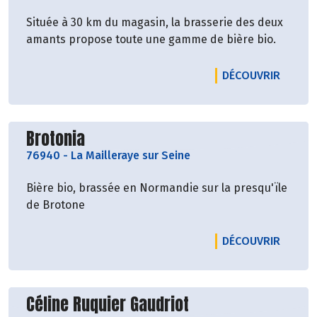
Située à 30 km du magasin, la brasserie des deux
amants propose toute une gamme de bière bio.
LE PRO
DÉCOUVRIR
Découvrir le producteur
Brotonia
76940
-
La Mailleraye sur Seine
Bière bio, brassée en Normandie sur la presqu'ïle
de Brotone
LE PR
DÉCOUVRIR
Découvrir le producteur
Céline Ruquier Gaudriot