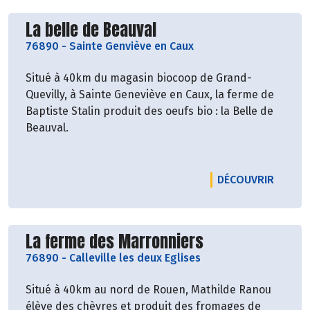
Découvrir le producteur
La belle de Beauval
76890
-
Sainte Genviève en Caux
Situé à 40km du magasin biocoop de Grand-
Quevilly, à Sainte Geneviève en Caux, la ferme de
Baptiste Stalin produit des oeufs bio : la Belle de
Beauval.
LE PRO
DÉCOUVRIR
Découvrir le producteur
La ferme des Marronniers
76890
-
Calleville les deux Eglises
Situé à 40km au nord de Rouen, Mathilde Ranou
élève des chèvres et produit des fromages de