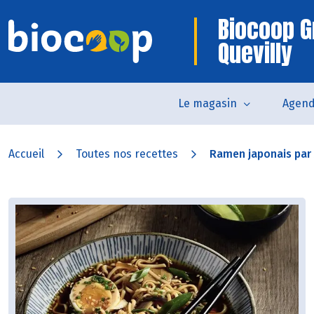
Biocoop G
Quevilly
Le magasin
Agen
Accueil
Toutes nos recettes
Ramen japonais par 