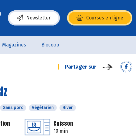
Newsletter
Courses en ligne
(s’ouvre dans une nouvelle fenêtre)
Magazines
Biocoop
Partager sur
iz
Sans porc
Végétarien
Hiver
tion
Cuisson
10 min