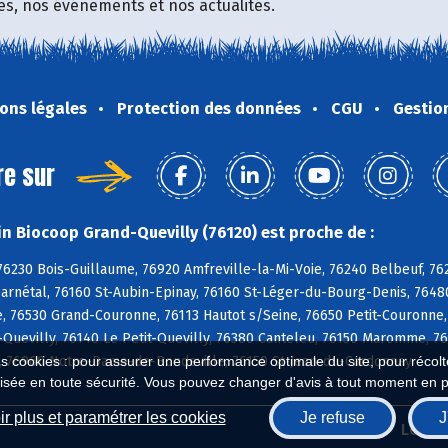
fres, nos événements et nos actualités.
ons légales
Protection des données
CGU
Gestio
re sur
n Biocoop Grand-Quevilly (76120) est proche de :
76230 Bois-Guillaume, 76920 Amfreville-la-Mi-Voie, 76240 Belbeuf, 76
arnétal, 76160 St-Aubin-Epinay, 76160 St-Léger-du-Bourg-Denis, 76480
, 76530 Grand-Couronne, 76113 Hautot s/Seine, 76650 Petit-Couronne,
Quevilly, 76140 Le Petit-Quevilly, 76380 Canteleu, 76150 Maromme, 76
, 76960 Notre-Dame-de-Bondeville, 76150 St-Jean-du-Cardonnay
es cookies : pour assurer une performance optimale du site, pour récolter
isée en toute sécurité. Vous pouvez changer d'avis à tout moment en 
r plus et paramétrer les cookies
Je refuse
J
Biocoop.fr
Le ré