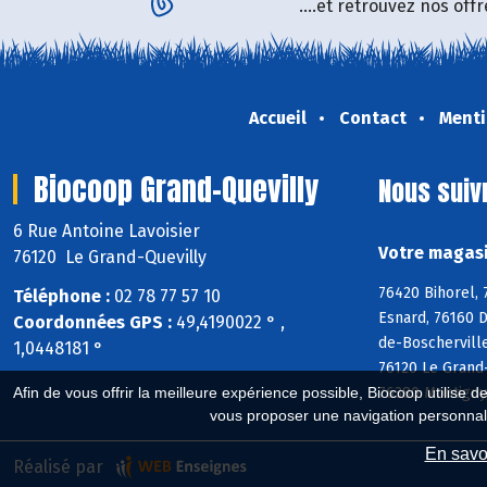
....et retrouvez nos of
Accueil
Contact
Menti
Biocoop Grand-Quevilly
Nous suiv
6 Rue Antoine Lavoisier
Votre magasi
76120 Le Grand-Quevilly
76420 Bihorel, 
Téléphone :
02 78 77 57 10
Esnard, 76160 D
Coordonnées GPS :
49,4190022 ° ,
de-Boscherville
1,0448181 °
76120 Le Grand-
76380 Montigny
Afin de vous offrir la meilleure expérience possible, Biocoop utilise d
vous proposer une navigation personnal
En savoi
Réalisé par