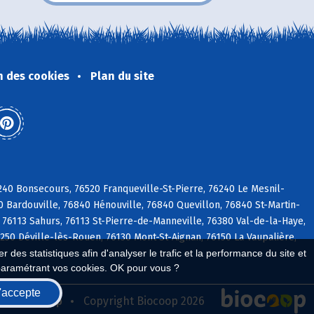
n des cookies
Plan du site
240 Bonsecours, 76520 Franqueville-St-Pierre, 76240 Le Mesnil-
 Bardouville, 76840 Hénouville, 76840 Quevillon, 76840 St-Martin-
 76113 Sahurs, 76113 St-Pierre-de-Manneville, 76380 Val-de-la-Haye,
250 Déville-lès-Rouen, 76130 Mont-St-Aignan, 76150 La Vaupalière,
 des statistiques afin d'analyser le trafic et la performance du site et
paramétrant vos cookies. OK pour vous ?
'accepte
seau Biocoop
Copyright Biocoop 2026