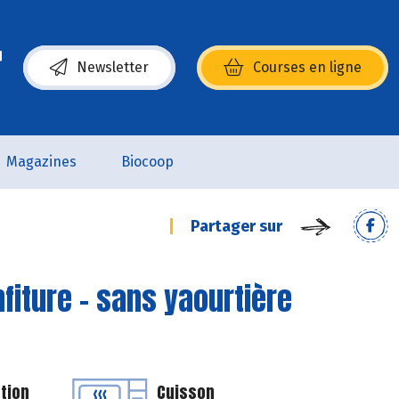
Newsletter
Courses en ligne
(s’ouvre dans une nouvelle fenêtre)
Magazines
Biocoop
Partager sur
nfiture - sans yaourtière
tion
Cuisson