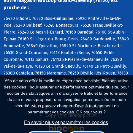
Votre magasin Biocoop Grand-Quevilly (76120) est
proche de :
76420 Bihorel, 76230 Bois-Guillaume, 76920 Amfreville-la-Mi-
Voie, 76240 Belbeuf, 76240 Bonsecours, 76520 Franqueville-St-
Pierre, 76240 Le Mesnil-Esnard, 76160 Darnétal, 76160 St-Aubin-
Epinay, 76160 St-Léger-du-Bourg-Denis, 76480 Bardouville, 76840
Hénouville, 76840 Quevillon, 76840 St-Martin-de-Boscherville,
76530 Grand-Couronne, 76113 Hautot s/Seine, 76650 Petit-
Couronne, 76113 Sahurs, 76113 St-Pierre-de-Manneville, 76380
Val-de-la-Haye, 76120 Le Grand-Quevilly, 76140 Le Petit-Quevilly,
76380 Canteleu, 76150 Maromme, 76250 Déville-lès-Rouen, 76130
Mont-St-Aignan, 76150 La Vaupalière, 76380 Montigny, 76960
Afin de vous offrir la meilleure expérience possible, Biocoop utilise
Notre-Dame-de-Bondeville, 76150 St-Jean-du-Cardonnay
des cookies : pour assurer une performance optimale du site, pour
récolter des statistiques afin d'analyser le trafic et la performance
du site et vous proposer une navigation personnalisée en toute
sécurité. Vous pouvez changer d'avis à tout moment en
Biocoop.fr
Le réseau Biocoop
paramétrant vos cookies. OK pour vous ?
Copyright Biocoop 2026
En savoir plus et paramétrer les cookies