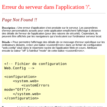
Erreur du serveur dans l'application '/'.
Page Not Found !!
Description :
Une erreur d'application s'est produite sur le serveur. Les paramètres
d'erreur personnalisés actuels pour cette application empêchent l'affichage à distance
des détails de l'erreur de l'application (pour des raisons de sécurité). Cependant, ils
peuvent être affichés par les navigateurs qui s'exécutent sur l'ordinateur serveur local.
Détails =
Pour permettre l'affichage des détails de ce message d'erreur spécifique sur les
ordinateurs distants, créez une balise <customErrors> dans un fichier de configuration
"web.config" situé dans le répertoire racine de l'application Web en cours. Attribuez
ensuite la valeur "off" à l'attribut "mode" de cette balise <customErrors>.
<!-- Fichier de configuration 
Web.Config -->

<configuration>

    <system.web>

        <customErrors 
mode="Off"/>

    </system.web>

</configuration>