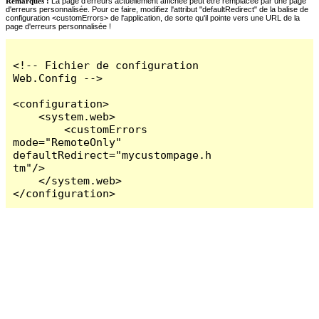
Remarques :
La page d'erreurs actuellement affichée peut être remplacée par une page
d'erreurs personnalisée. Pour ce faire, modifiez l'attribut "defaultRedirect" de la balise de
configuration <customErrors> de l'application, de sorte qu'il pointe vers une URL de la
page d'erreurs personnalisée !
<!-- Fichier de configuration 
Web.Config -->

<configuration>

    <system.web>

        <customErrors 
mode="RemoteOnly" 
defaultRedirect="mycustompage.h
tm"/>

    </system.web>

</configuration>