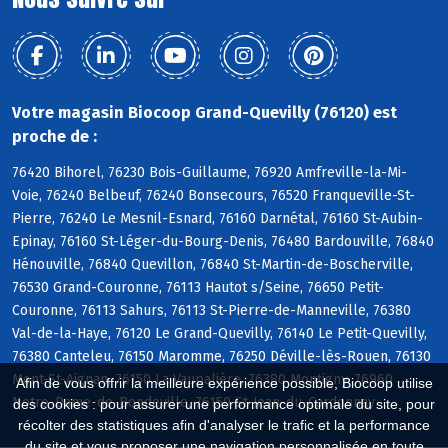
Votre magasin Biocoop Grand-Quevilly (76120) est
proche de :
76420 Bihorel, 76230 Bois-Guillaume, 76920 Amfreville-la-Mi-
Voie, 76240 Belbeuf, 76240 Bonsecours, 76520 Franqueville-St-
Pierre, 76240 Le Mesnil-Esnard, 76160 Darnétal, 76160 St-Aubin-
Epinay, 76160 St-Léger-du-Bourg-Denis, 76480 Bardouville, 76840
Hénouville, 76840 Quevillon, 76840 St-Martin-de-Boscherville,
76530 Grand-Couronne, 76113 Hautot s/Seine, 76650 Petit-
Couronne, 76113 Sahurs, 76113 St-Pierre-de-Manneville, 76380
Val-de-la-Haye, 76120 Le Grand-Quevilly, 76140 Le Petit-Quevilly,
76380 Canteleu, 76150 Maromme, 76250 Déville-lès-Rouen, 76130
Mont-St-Aignan, 76150 La Vaupalière, 76380 Montigny, 76960
Afin de vous offrir la meilleure expérience possible, Biocoop utilise
Notre-Dame-de-Bondeville, 76150 St-Jean-du-Cardonnay
des cookies : pour assurer une performance optimale du site, pour
récolter des statistiques afin d'analyser le trafic et la performance
du site et vous proposer une navigation personnalisée en toute