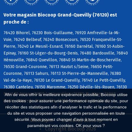
Votre magasin Biocoop Grand-Quevilly (76120) est
proche de :
76420 Bihorel, 76230 Bois-Guillaume, 76920 Amfreville-la-Mi-
Voie, 76240 Belbeuf, 76240 Bonsecours, 76520 Franqueville-St-
Pierre, 76240 Le Mesnil-Esnard, 76160 Darnétal, 76160 St-Aubin-
Epinay, 76160 St-Léger-du-Bourg-Denis, 76480 Bardouville, 76840
Hénouville, 76840 Quevillon, 76840 St-Martin-de-Boscherville,
76530 Grand-Couronne, 76113 Hautot s/Seine, 76650 Petit-
Couronne, 76113 Sahurs, 76113 St-Pierre-de-Manneville, 76380
Val-de-la-Haye, 76120 Le Grand-Quevilly, 76140 Le Petit-Quevilly,
76380 Canteleu, 76150 Maromme, 76250 Déville-lès-Rouen, 76130
Mont-St-Aignan, 76150 La Vaupalière, 76380 Montigny, 76960
Afin de vous offrir la meilleure expérience possible, Biocoop utilise
Notre-Dame-de-Bondeville, 76150 St-Jean-du-Cardonnay
des cookies : pour assurer une performance optimale du site, pour
récolter des statistiques afin d'analyser le trafic et la performance
du site et vous proposer une navigation personnalisée en toute
sécurité. Vous pouvez changer d'avis à tout moment en
Biocoop.fr
Le réseau Biocoop
paramétrant vos cookies. OK pour vous ?
Copyright Biocoop 2026