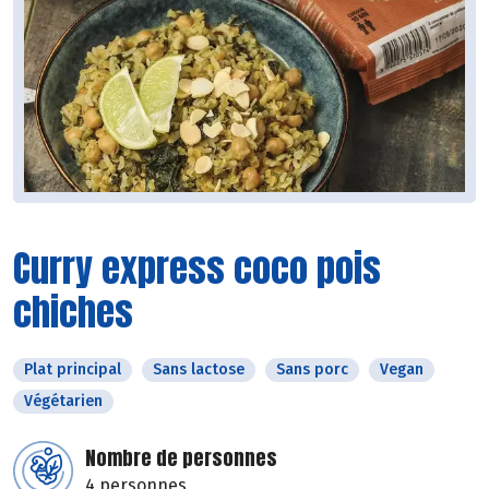
Curry express coco pois
chiches
Plat principal
Sans lactose
Sans porc
Vegan
Végétarien
Nombre de personnes
4 personnes