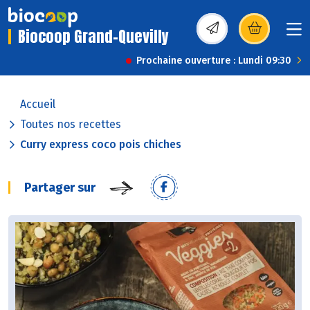
Biocoop Grand-Quevilly
(s’ouvre dans une nou
Prochaine ouverture : Lundi 09:30
Accueil
Toutes nos recettes
Curry express coco pois chiches
Partager sur