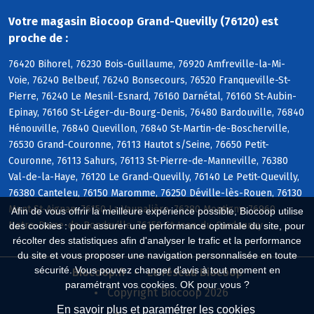
Votre magasin Biocoop Grand-Quevilly (76120) est
proche de :
76420 Bihorel, 76230 Bois-Guillaume, 76920 Amfreville-la-Mi-
Voie, 76240 Belbeuf, 76240 Bonsecours, 76520 Franqueville-St-
Pierre, 76240 Le Mesnil-Esnard, 76160 Darnétal, 76160 St-Aubin-
Epinay, 76160 St-Léger-du-Bourg-Denis, 76480 Bardouville, 76840
Hénouville, 76840 Quevillon, 76840 St-Martin-de-Boscherville,
76530 Grand-Couronne, 76113 Hautot s/Seine, 76650 Petit-
Couronne, 76113 Sahurs, 76113 St-Pierre-de-Manneville, 76380
Val-de-la-Haye, 76120 Le Grand-Quevilly, 76140 Le Petit-Quevilly,
76380 Canteleu, 76150 Maromme, 76250 Déville-lès-Rouen, 76130
Mont-St-Aignan, 76150 La Vaupalière, 76380 Montigny, 76960
Afin de vous offrir la meilleure expérience possible, Biocoop utilise
Notre-Dame-de-Bondeville, 76150 St-Jean-du-Cardonnay
des cookies : pour assurer une performance optimale du site, pour
récolter des statistiques afin d'analyser le trafic et la performance
du site et vous proposer une navigation personnalisée en toute
sécurité. Vous pouvez changer d'avis à tout moment en
Biocoop.fr
Le réseau Biocoop
paramétrant vos cookies. OK pour vous ?
Copyright Biocoop 2026
En savoir plus et paramétrer les cookies