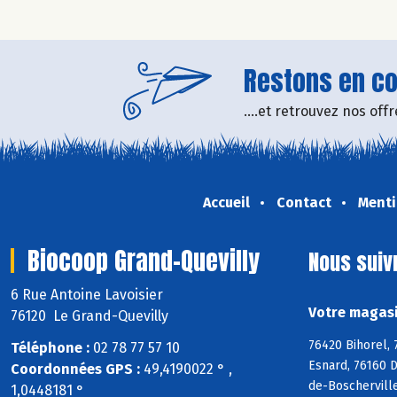
Restons en con
....et retrouvez nos of
Accueil
Contact
Menti
Biocoop Grand-Quevilly
Nous suiv
6 Rue Antoine Lavoisier
Votre magasi
76120 Le Grand-Quevilly
76420 Bihorel, 
Téléphone :
02 78 77 57 10
Esnard, 76160 D
Coordonnées GPS :
49,4190022 ° ,
de-Boscherville
1,0448181 °