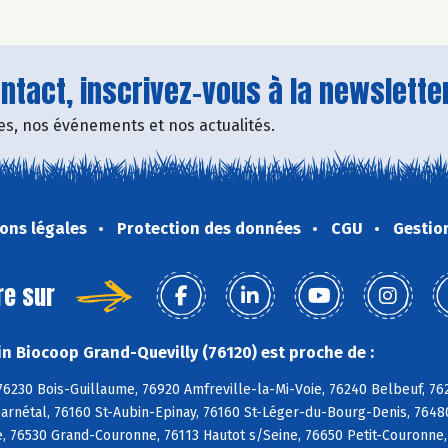
tact, inscrivez-vous à la newsletter
fres, nos événements et nos actualités.
ons légales
Protection des données
CGU
Gestio
re sur
n Biocoop Grand-Quevilly (76120) est proche de :
76230 Bois-Guillaume, 76920 Amfreville-la-Mi-Voie, 76240 Belbeuf, 76
arnétal, 76160 St-Aubin-Epinay, 76160 St-Léger-du-Bourg-Denis, 76480
, 76530 Grand-Couronne, 76113 Hautot s/Seine, 76650 Petit-Couronne,