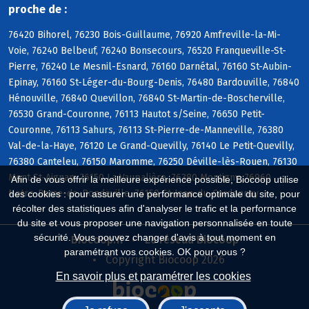
proche de :
76420 Bihorel, 76230 Bois-Guillaume, 76920 Amfreville-la-Mi-
Voie, 76240 Belbeuf, 76240 Bonsecours, 76520 Franqueville-St-
Pierre, 76240 Le Mesnil-Esnard, 76160 Darnétal, 76160 St-Aubin-
Epinay, 76160 St-Léger-du-Bourg-Denis, 76480 Bardouville, 76840
Hénouville, 76840 Quevillon, 76840 St-Martin-de-Boscherville,
76530 Grand-Couronne, 76113 Hautot s/Seine, 76650 Petit-
Couronne, 76113 Sahurs, 76113 St-Pierre-de-Manneville, 76380
Val-de-la-Haye, 76120 Le Grand-Quevilly, 76140 Le Petit-Quevilly,
76380 Canteleu, 76150 Maromme, 76250 Déville-lès-Rouen, 76130
Mont-St-Aignan, 76150 La Vaupalière, 76380 Montigny, 76960
Afin de vous offrir la meilleure expérience possible, Biocoop utilise
Notre-Dame-de-Bondeville, 76150 St-Jean-du-Cardonnay
des cookies : pour assurer une performance optimale du site, pour
récolter des statistiques afin d'analyser le trafic et la performance
du site et vous proposer une navigation personnalisée en toute
sécurité. Vous pouvez changer d'avis à tout moment en
Biocoop.fr
Le réseau Biocoop
paramétrant vos cookies. OK pour vous ?
Copyright Biocoop 2026
En savoir plus et paramétrer les cookies