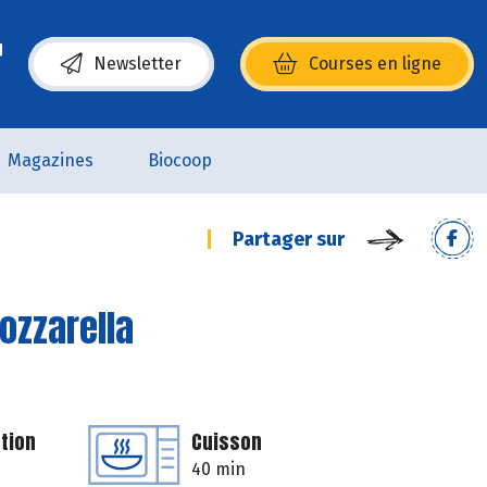
Newsletter
Courses en ligne
(s’ouvre dans une nouvelle fenêtre)
Magazines
Biocoop
Partager sur
ozzarella
tion
Cuisson
40 min