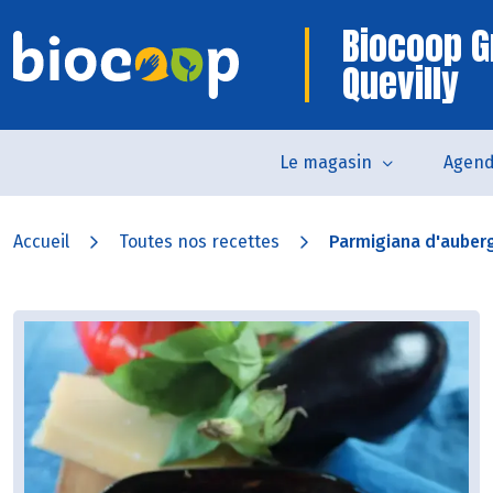
Biocoop G
Quevilly
Le magasin
Agen
Accueil
Toutes nos recettes
Parmigiana d'auberg