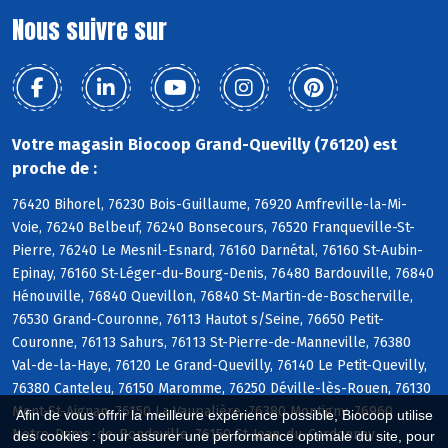
Nous suivre sur
Votre magasin Biocoop Grand-Quevilly (76120) est
proche de :
76420 Bihorel, 76230 Bois-Guillaume, 76920 Amfreville-la-Mi-
Voie, 76240 Belbeuf, 76240 Bonsecours, 76520 Franqueville-St-
Pierre, 76240 Le Mesnil-Esnard, 76160 Darnétal, 76160 St-Aubin-
Epinay, 76160 St-Léger-du-Bourg-Denis, 76480 Bardouville, 76840
Hénouville, 76840 Quevillon, 76840 St-Martin-de-Boscherville,
76530 Grand-Couronne, 76113 Hautot s/Seine, 76650 Petit-
Couronne, 76113 Sahurs, 76113 St-Pierre-de-Manneville, 76380
Val-de-la-Haye, 76120 Le Grand-Quevilly, 76140 Le Petit-Quevilly,
76380 Canteleu, 76150 Maromme, 76250 Déville-lès-Rouen, 76130
Mont-St-Aignan, 76150 La Vaupalière, 76380 Montigny, 76960
Afin de vous offrir la meilleure expérience possible, Biocoop utilise
Notre-Dame-de-Bondeville, 76150 St-Jean-du-Cardonnay
des cookies : pour assurer une performance optimale du site, pour