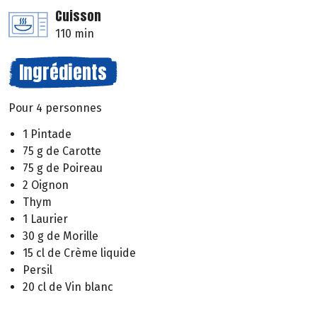
Cuisson
110 min
Ingrédients
Pour 4 personnes
1 Pintade
75 g de Carotte
75 g de Poireau
2 Oignon
Thym
1 Laurier
30 g de Morille
15 cl de Crème liquide
Persil
20 cl de Vin blanc