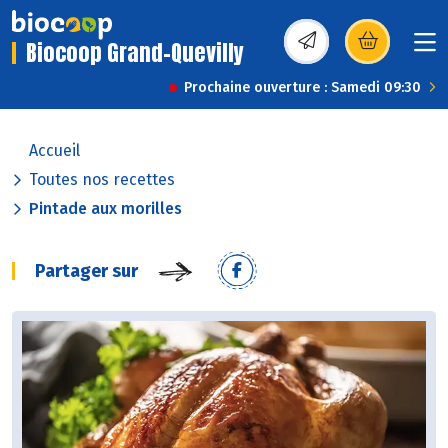
Biocoop Grand-Quevilly
(s’ouvre dans une nou
Prochaine ouverture : Samedi 09:30
Accueil
Toutes nos recettes
Pintade aux morilles
Partager sur