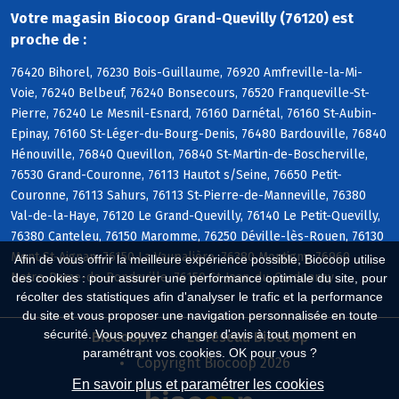
Votre magasin Biocoop Grand-Quevilly (76120) est
proche de :
76420 Bihorel, 76230 Bois-Guillaume, 76920 Amfreville-la-Mi-
Voie, 76240 Belbeuf, 76240 Bonsecours, 76520 Franqueville-St-
Pierre, 76240 Le Mesnil-Esnard, 76160 Darnétal, 76160 St-Aubin-
Epinay, 76160 St-Léger-du-Bourg-Denis, 76480 Bardouville, 76840
Hénouville, 76840 Quevillon, 76840 St-Martin-de-Boscherville,
76530 Grand-Couronne, 76113 Hautot s/Seine, 76650 Petit-
Couronne, 76113 Sahurs, 76113 St-Pierre-de-Manneville, 76380
Val-de-la-Haye, 76120 Le Grand-Quevilly, 76140 Le Petit-Quevilly,
76380 Canteleu, 76150 Maromme, 76250 Déville-lès-Rouen, 76130
Mont-St-Aignan, 76150 La Vaupalière, 76380 Montigny, 76960
Afin de vous offrir la meilleure expérience possible, Biocoop utilise
Notre-Dame-de-Bondeville, 76150 St-Jean-du-Cardonnay
des cookies : pour assurer une performance optimale du site, pour
récolter des statistiques afin d'analyser le trafic et la performance
du site et vous proposer une navigation personnalisée en toute
sécurité. Vous pouvez changer d'avis à tout moment en
Biocoop.fr
Le réseau Biocoop
paramétrant vos cookies. OK pour vous ?
Copyright Biocoop 2026
En savoir plus et paramétrer les cookies