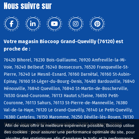
Nous suivre sur
Votre magasin Biocoop Grand-Quevilly (76120) est
proche de :
76420 Bihorel, 76230 Bois-Guillaume, 76920 Amfreville-la-Mi-
Voie, 76240 Belbeuf, 76240 Bonsecours, 76520 Franqueville-St-
Pierre, 76240 Le Mesnil-Esnard, 76160 Darnétal, 76160 St-Aubin-
Epinay, 76160 St-Léger-du-Bourg-Denis, 76480 Bardouville, 76840
Hénouville, 76840 Quevillon, 76840 St-Martin-de-Boscherville,
76530 Grand-Couronne, 76113 Hautot s/Seine, 76650 Petit-
Couronne, 76113 Sahurs, 76113 St-Pierre-de-Manneville, 76380
Val-de-la-Haye, 76120 Le Grand-Quevilly, 76140 Le Petit-Quevilly,
76380 Canteleu, 76150 Maromme, 76250 Déville-lès-Rouen, 76130
Mont-St-Aignan, 76150 La Vaupalière, 76380 Montigny, 76960
Afin de vous offrir la meilleure expérience possible, Biocoop utilise
Notre-Dame-de-Bondeville, 76150 St-Jean-du-Cardonnay
des cookies : pour assurer une performance optimale du site, pour
récolter des statistiques afin d'analyser le trafic et la performance