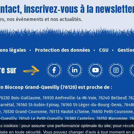
tact, inscrivez-vous à la newsletter
fres, nos événements et nos actualités.
ons légales
Protection des données
CGU
Gestio
re sur
n Biocoop Grand-Quevilly (76120) est proche de :
76230 Bois-Guillaume, 76920 Amfreville-la-Mi-Voie, 76240 Belbeuf, 76
arnétal, 76160 St-Aubin-Epinay, 76160 St-Léger-du-Bourg-Denis, 76480
, 76530 Grand-Couronne, 76113 Hautot s/Seine, 76650 Petit-Couronne,
Quevilly, 76140 Le Petit-Quevilly, 76380 Canteleu, 76150 Maromme, 76
, 76960 Notre-Dame-de-Bondeville, 76150 St-Jean-du-Cardonnay
es cookies : pour assurer une performance optimale du site, pour récolter
isée en toute sécurité. Vous pouvez changer d'avis à tout moment en 