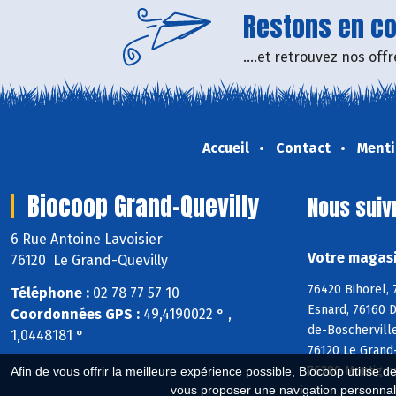
Restons en con
....et retrouvez nos of
Accueil
Contact
Menti
Biocoop Grand-Quevilly
Nous suiv
6 Rue Antoine Lavoisier
Votre magasi
76120 Le Grand-Quevilly
76420 Bihorel, 
Téléphone :
02 78 77 57 10
Esnard, 76160 D
Coordonnées GPS :
49,4190022 ° ,
de-Boscherville
1,0448181 °
76120 Le Grand-
76380 Montigny
Afin de vous offrir la meilleure expérience possible, Biocoop utilise d
vous proposer une navigation personnal