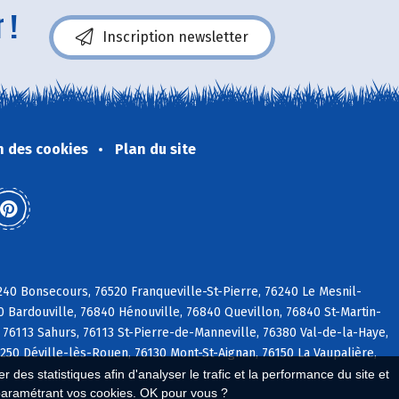
 !
Inscription newsletter
n des cookies
Plan du site
240 Bonsecours, 76520 Franqueville-St-Pierre, 76240 Le Mesnil-
 Bardouville, 76840 Hénouville, 76840 Quevillon, 76840 St-Martin-
 76113 Sahurs, 76113 St-Pierre-de-Manneville, 76380 Val-de-la-Haye,
250 Déville-lès-Rouen, 76130 Mont-St-Aignan, 76150 La Vaupalière,
 des statistiques afin d'analyser le trafic et la performance du site et
paramétrant vos cookies. OK pour vous ?