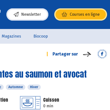
Newsletter
Courses en ligne
(s’ouvre dans une nouvelle fenêtre)
Magazines
Biocoop
Partager sur
uantes au saumon et avocat
c
Automne
Hiver
tion
Cuisson
0 min