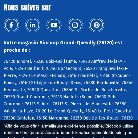
Nous suivre sur
Votre magasin Biocoop Grand-Quevilly (76120) est
proche de :
76420 Bihorel, 76230 Bois-Guillaume, 76920 Amfreville-la-Mi-
Voie, 76240 Belbeuf, 76240 Bonsecours, 76520 Franqueville-St-
Pierre, 76240 Le Mesnil-Esnard, 76160 Darnétal, 76160 St-Aubin-
Epinay, 76160 St-Léger-du-Bourg-Denis, 76480 Bardouville, 76840
Hénouville, 76840 Quevillon, 76840 St-Martin-de-Boscherville,
76530 Grand-Couronne, 76113 Hautot s/Seine, 76650 Petit-
Couronne, 76113 Sahurs, 76113 St-Pierre-de-Manneville, 76380
Val-de-la-Haye, 76120 Le Grand-Quevilly, 76140 Le Petit-Quevilly,
76380 Canteleu, 76150 Maromme, 76250 Déville-lès-Rouen, 76130
Mont-St-Aignan, 76150 La Vaupalière, 76380 Montigny, 76960
Afin de vous offrir la meilleure expérience possible, Biocoop utilise
Notre-Dame-de-Bondeville, 76150 St-Jean-du-Cardonnay
des cookies : pour assurer une performance optimale du site, pour