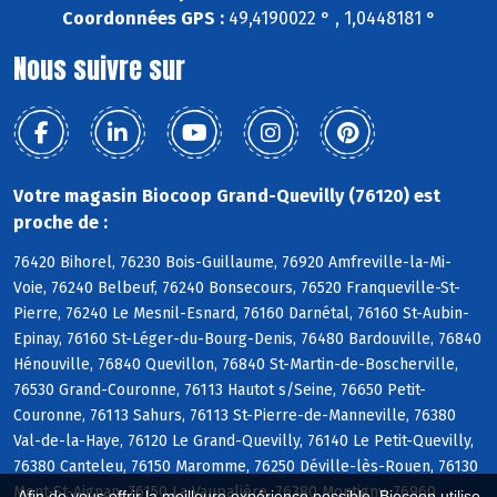
Coordonnées GPS :
49,4190022 ° , 1,0448181 °
Nous suivre sur
Votre magasin Biocoop Grand-Quevilly (76120) est
proche de :
76420 Bihorel, 76230 Bois-Guillaume, 76920 Amfreville-la-Mi-
Voie, 76240 Belbeuf, 76240 Bonsecours, 76520 Franqueville-St-
Pierre, 76240 Le Mesnil-Esnard, 76160 Darnétal, 76160 St-Aubin-
Epinay, 76160 St-Léger-du-Bourg-Denis, 76480 Bardouville, 76840
Hénouville, 76840 Quevillon, 76840 St-Martin-de-Boscherville,
76530 Grand-Couronne, 76113 Hautot s/Seine, 76650 Petit-
Couronne, 76113 Sahurs, 76113 St-Pierre-de-Manneville, 76380
Val-de-la-Haye, 76120 Le Grand-Quevilly, 76140 Le Petit-Quevilly,
76380 Canteleu, 76150 Maromme, 76250 Déville-lès-Rouen, 76130
Mont-St-Aignan, 76150 La Vaupalière, 76380 Montigny, 76960
Afin de vous offrir la meilleure expérience possible, Biocoop utilise