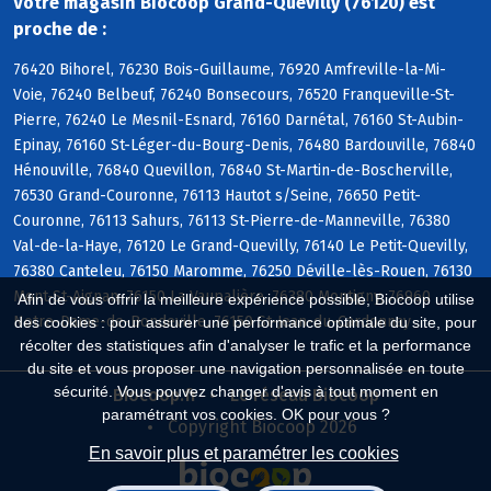
Votre magasin Biocoop Grand-Quevilly (76120) est
proche de :
76420 Bihorel, 76230 Bois-Guillaume, 76920 Amfreville-la-Mi-
Voie, 76240 Belbeuf, 76240 Bonsecours, 76520 Franqueville-St-
Pierre, 76240 Le Mesnil-Esnard, 76160 Darnétal, 76160 St-Aubin-
Epinay, 76160 St-Léger-du-Bourg-Denis, 76480 Bardouville, 76840
Hénouville, 76840 Quevillon, 76840 St-Martin-de-Boscherville,
76530 Grand-Couronne, 76113 Hautot s/Seine, 76650 Petit-
Couronne, 76113 Sahurs, 76113 St-Pierre-de-Manneville, 76380
Val-de-la-Haye, 76120 Le Grand-Quevilly, 76140 Le Petit-Quevilly,
76380 Canteleu, 76150 Maromme, 76250 Déville-lès-Rouen, 76130
Mont-St-Aignan, 76150 La Vaupalière, 76380 Montigny, 76960
Afin de vous offrir la meilleure expérience possible, Biocoop utilise
Notre-Dame-de-Bondeville, 76150 St-Jean-du-Cardonnay
des cookies : pour assurer une performance optimale du site, pour
récolter des statistiques afin d'analyser le trafic et la performance
du site et vous proposer une navigation personnalisée en toute
sécurité. Vous pouvez changer d'avis à tout moment en
Biocoop.fr
Le réseau Biocoop
paramétrant vos cookies. OK pour vous ?
Copyright Biocoop 2026
En savoir plus et paramétrer les cookies