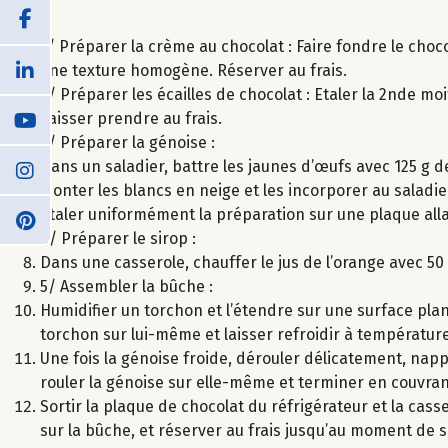
1/ Préparer la crème au chocolat : Faire fondre le choco
une texture homogène. Réserver au frais.
2/ Préparer les écailles de chocolat : Etaler la 2nde mo
Laisser prendre au frais.
3/ Préparer la génoise :
Dans un saladier, battre les jaunes d’œufs avec 125 g de
Monter les blancs en neige et les incorporer au saladi
Étaler uniformément la préparation sur une plaque allan
4/ Préparer le sirop :
Dans une casserole, chauffer le jus de l’orange avec 50 
5/ Assembler la bûche :
Humidifier un torchon et l’étendre sur une surface plan
torchon sur lui-même et laisser refroidir à températur
Une fois la génoise froide, dérouler délicatement, nap
rouler la génoise sur elle-même et terminer en couvran
Sortir la plaque de chocolat du réfrigérateur et la cass
sur la bûche, et réserver au frais jusqu’au moment de s