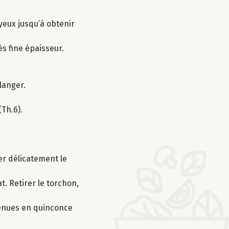
oyeux jusqu’à obtenir
ès fine épaisseur.
langer.
Th.6).
er délicatement le
. Retirer le torchon,
btenues en quinconce