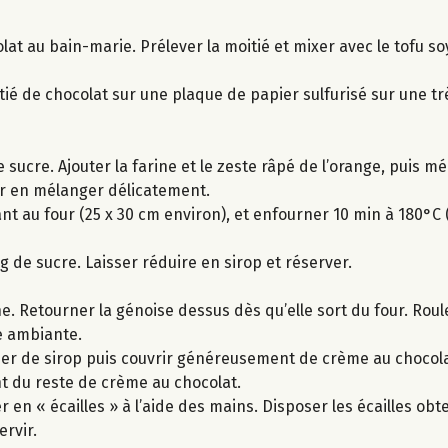
lat au bain-marie. Prélever la moitié et mixer avec le tofu s
itié de chocolat sur une plaque de papier sulfurisé sur une tr
 sucre. Ajouter la farine et le zeste râpé de l’orange, puis mé
er en mélanger délicatement.
t au four (25 x 30 cm environ), et enfourner 10 min à 180°C (
g de sucre. Laisser réduire en sirop et réserver.
e. Retourner la génoise dessus dès qu’elle sort du four. Roul
e ambiante.
per de sirop puis couvrir généreusement de crème au chocolat
t du reste de crème au chocolat.
er en « écailles » à l’aide des mains. Disposer les écailles o
ervir.