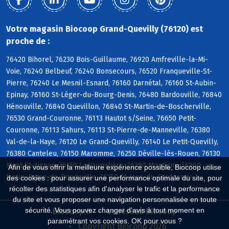
Votre magasin Biocoop Grand-Quevilly (76120) est
proche de :
76420 Bihorel, 76230 Bois-Guillaume, 76920 Amfreville-la-Mi-
Voie, 76240 Belbeuf, 76240 Bonsecours, 76520 Franqueville-St-
Pierre, 76240 Le Mesnil-Esnard, 76160 Darnétal, 76160 St-Aubin-
Epinay, 76160 St-Léger-du-Bourg-Denis, 76480 Bardouville, 76840
Hénouville, 76840 Quevillon, 76840 St-Martin-de-Boscherville,
76530 Grand-Couronne, 76113 Hautot s/Seine, 76650 Petit-
Couronne, 76113 Sahurs, 76113 St-Pierre-de-Manneville, 76380
Val-de-la-Haye, 76120 Le Grand-Quevilly, 76140 Le Petit-Quevilly,
76380 Canteleu, 76150 Maromme, 76250 Déville-lès-Rouen, 76130
Mont-St-Aignan, 76150 La Vaupalière, 76380 Montigny, 76960
Afin de vous offrir la meilleure expérience possible, Biocoop utilise
Notre-Dame-de-Bondeville, 76150 St-Jean-du-Cardonnay
des cookies : pour assurer une performance optimale du site, pour
récolter des statistiques afin d'analyser le trafic et la performance
du site et vous proposer une navigation personnalisée en toute
sécurité. Vous pouvez changer d'avis à tout moment en
Biocoop.fr
Le réseau Biocoop
paramétrant vos cookies. OK pour vous ?
Copyright Biocoop 2026