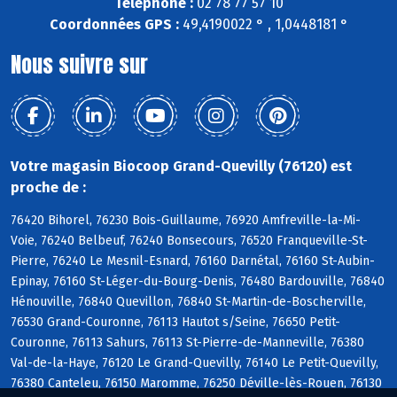
Téléphone :
02 78 77 57 10
Coordonnées GPS :
49,4190022 ° , 1,0448181 °
Nous suivre sur
Votre magasin Biocoop Grand-Quevilly (76120) est
proche de :
76420 Bihorel, 76230 Bois-Guillaume, 76920 Amfreville-la-Mi-
Voie, 76240 Belbeuf, 76240 Bonsecours, 76520 Franqueville-St-
Pierre, 76240 Le Mesnil-Esnard, 76160 Darnétal, 76160 St-Aubin-
Epinay, 76160 St-Léger-du-Bourg-Denis, 76480 Bardouville, 76840
Hénouville, 76840 Quevillon, 76840 St-Martin-de-Boscherville,
76530 Grand-Couronne, 76113 Hautot s/Seine, 76650 Petit-
Couronne, 76113 Sahurs, 76113 St-Pierre-de-Manneville, 76380
Val-de-la-Haye, 76120 Le Grand-Quevilly, 76140 Le Petit-Quevilly,
76380 Canteleu, 76150 Maromme, 76250 Déville-lès-Rouen, 76130