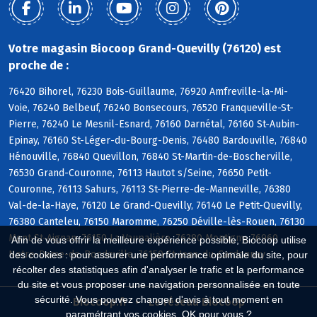
Votre magasin Biocoop Grand-Quevilly (76120) est
proche de :
76420 Bihorel, 76230 Bois-Guillaume, 76920 Amfreville-la-Mi-
Voie, 76240 Belbeuf, 76240 Bonsecours, 76520 Franqueville-St-
Pierre, 76240 Le Mesnil-Esnard, 76160 Darnétal, 76160 St-Aubin-
Epinay, 76160 St-Léger-du-Bourg-Denis, 76480 Bardouville, 76840
Hénouville, 76840 Quevillon, 76840 St-Martin-de-Boscherville,
76530 Grand-Couronne, 76113 Hautot s/Seine, 76650 Petit-
Couronne, 76113 Sahurs, 76113 St-Pierre-de-Manneville, 76380
Val-de-la-Haye, 76120 Le Grand-Quevilly, 76140 Le Petit-Quevilly,
76380 Canteleu, 76150 Maromme, 76250 Déville-lès-Rouen, 76130
Mont-St-Aignan, 76150 La Vaupalière, 76380 Montigny, 76960
Afin de vous offrir la meilleure expérience possible, Biocoop utilise
Notre-Dame-de-Bondeville, 76150 St-Jean-du-Cardonnay
des cookies : pour assurer une performance optimale du site, pour
récolter des statistiques afin d'analyser le trafic et la performance
du site et vous proposer une navigation personnalisée en toute
sécurité. Vous pouvez changer d'avis à tout moment en
Biocoop.fr
Le réseau Biocoop
paramétrant vos cookies. OK pour vous ?