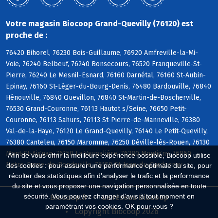
Votre magasin Biocoop Grand-Quevilly (76120) est
proche de :
76420 Bihorel, 76230 Bois-Guillaume, 76920 Amfreville-la-Mi-
Voie, 76240 Belbeuf, 76240 Bonsecours, 76520 Franqueville-St-
Pierre, 76240 Le Mesnil-Esnard, 76160 Darnétal, 76160 St-Aubin-
Epinay, 76160 St-Léger-du-Bourg-Denis, 76480 Bardouville, 76840
Hénouville, 76840 Quevillon, 76840 St-Martin-de-Boscherville,
76530 Grand-Couronne, 76113 Hautot s/Seine, 76650 Petit-
Couronne, 76113 Sahurs, 76113 St-Pierre-de-Manneville, 76380
Val-de-la-Haye, 76120 Le Grand-Quevilly, 76140 Le Petit-Quevilly,
76380 Canteleu, 76150 Maromme, 76250 Déville-lès-Rouen, 76130
Mont-St-Aignan, 76150 La Vaupalière, 76380 Montigny, 76960
Afin de vous offrir la meilleure expérience possible, Biocoop utilise
Notre-Dame-de-Bondeville, 76150 St-Jean-du-Cardonnay
des cookies : pour assurer une performance optimale du site, pour
récolter des statistiques afin d'analyser le trafic et la performance
du site et vous proposer une navigation personnalisée en toute
sécurité. Vous pouvez changer d'avis à tout moment en
Biocoop.fr
Le réseau Biocoop
paramétrant vos cookies. OK pour vous ?
Copyright Biocoop 2026