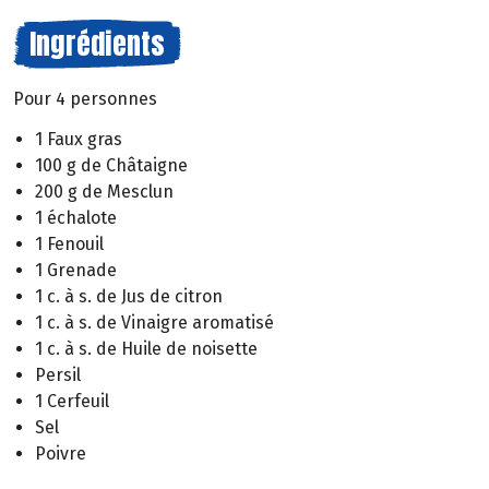
Ingrédients
Pour 4 personnes
1 Faux gras
100 g de Châtaigne
200 g de Mesclun
1 échalote
1 Fenouil
1 Grenade
1 c. à s. de Jus de citron
1 c. à s. de Vinaigre aromatisé
1 c. à s. de Huile de noisette
Persil
1 Cerfeuil
Sel
Poivre