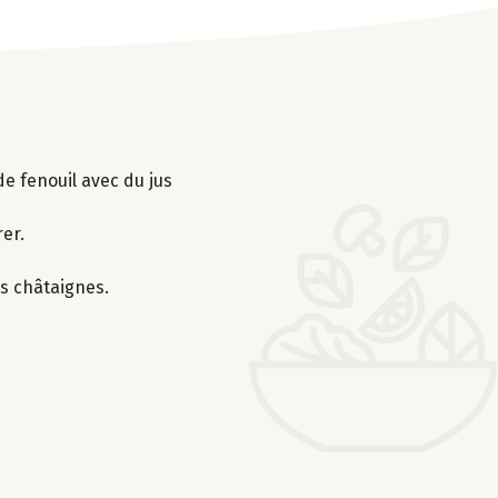
de fenouil avec du jus
rer.
es châtaignes.