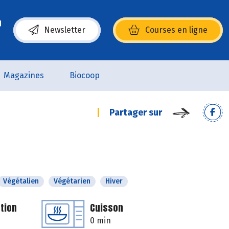
Newsletter
Courses en ligne
(s’ouvre dans une nouvelle fenêtre)
Magazines
Biocoop
Partager sur
Végétalien
Végétarien
Hiver
tion
Cuisson
0 min