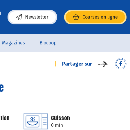
Newsletter
Courses en ligne
(s’ouvre dans une nouvelle fenêtre)
Magazines
Biocoop
Partager sur
e
tion
Cuisson
0 min