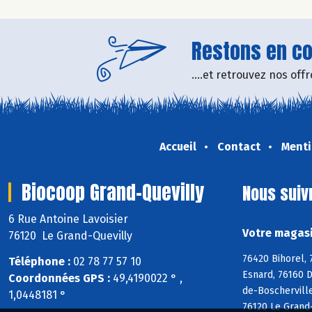
Restons en con
....et retrouvez nos of
Accueil
Contact
Menti
Biocoop Grand-Quevilly
Nous suiv
6 Rue Antoine Lavoisier
Votre magasi
76120 Le Grand-Quevilly
76420 Bihorel, 
Téléphone :
02 78 77 57 10
Esnard, 76160 D
Coordonnées GPS :
49,4190022 ° ,
de-Boscherville
1,0448181 °
76120 Le Grand-