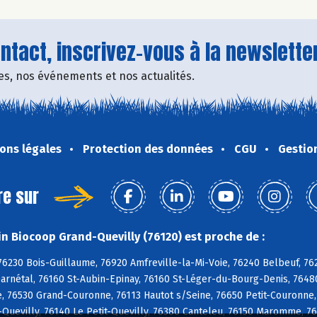
tact, inscrivez-vous à la newsletter
fres, nos événements et nos actualités.
ons légales
Protection des données
CGU
Gestio
re sur
n Biocoop Grand-Quevilly (76120) est proche de :
76230 Bois-Guillaume, 76920 Amfreville-la-Mi-Voie, 76240 Belbeuf, 76
arnétal, 76160 St-Aubin-Epinay, 76160 St-Léger-du-Bourg-Denis, 76480
, 76530 Grand-Couronne, 76113 Hautot s/Seine, 76650 Petit-Couronne,
Quevilly, 76140 Le Petit-Quevilly, 76380 Canteleu, 76150 Maromme, 76