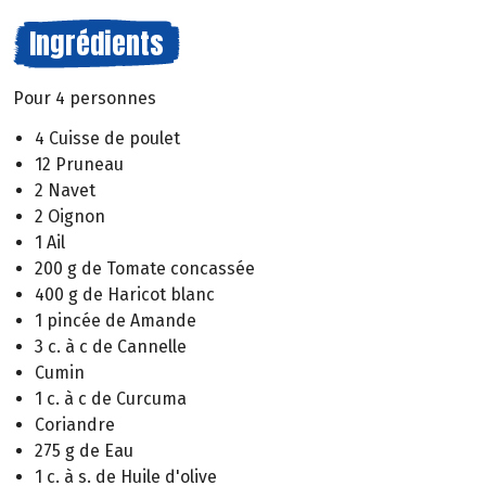
Ingrédients
Pour 4 personnes
4 Cuisse de poulet
12 Pruneau
2 Navet
2 Oignon
1 Ail
200 g de Tomate concassée
400 g de Haricot blanc
1 pincée de Amande
3 c. à c de Cannelle
Cumin
1 c. à c de Curcuma
Coriandre
275 g de Eau
1 c. à s. de Huile d'olive