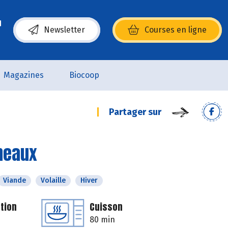
Newsletter
Courses en ligne
(s’ouvre dans une nouvelle fenêtre)
Magazines
Biocoop
Partager sur
uneaux
Viande
Volaille
Hiver
tion
Cuisson
80 min