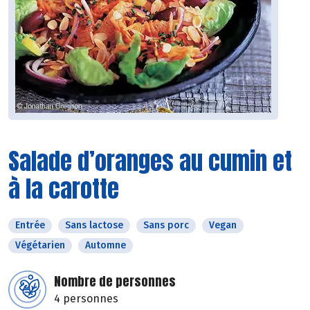
Salade d’oranges au cumin et
à la carotte
Entrée
Sans lactose
Sans porc
Vegan
Végétarien
Automne
Nombre de personnes
4 personnes