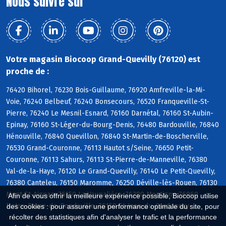
Nous suivre sur
Votre magasin Biocoop Grand-Quevilly (76120) est
proche de :
76420 Bihorel, 76230 Bois-Guillaume, 76920 Amfreville-la-Mi-
Voie, 76240 Belbeuf, 76240 Bonsecours, 76520 Franqueville-St-
Pierre, 76240 Le Mesnil-Esnard, 76160 Darnétal, 76160 St-Aubin-
Epinay, 76160 St-Léger-du-Bourg-Denis, 76480 Bardouville, 76840
Hénouville, 76840 Quevillon, 76840 St-Martin-de-Boscherville,
76530 Grand-Couronne, 76113 Hautot s/Seine, 76650 Petit-
Couronne, 76113 Sahurs, 76113 St-Pierre-de-Manneville, 76380
Val-de-la-Haye, 76120 Le Grand-Quevilly, 76140 Le Petit-Quevilly,
76380 Canteleu, 76150 Maromme, 76250 Déville-lès-Rouen, 76130
Mont-St-Aignan, 76150 La Vaupalière, 76380 Montigny, 76960
Afin de vous offrir la meilleure expérience possible, Biocoop utilise
Notre-Dame-de-Bondeville, 76150 St-Jean-du-Cardonnay
des cookies : pour assurer une performance optimale du site, pour
récolter des statistiques afin d'analyser le trafic et la performance