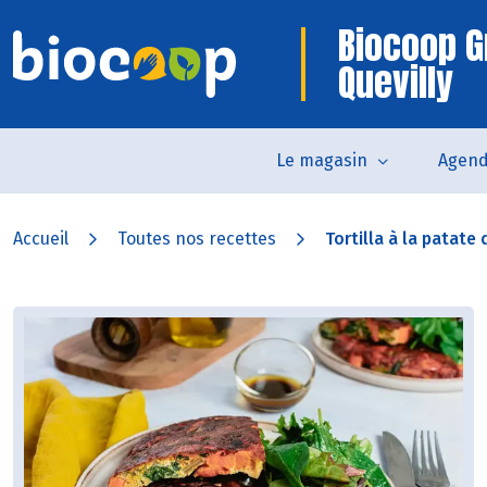
Biocoop G
Quevilly
Le magasin
Agen
Accueil
Toutes nos recettes
Tortilla à la patate 