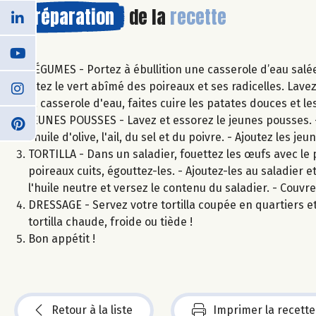
Préparation
de la
recette
LÉGUMES - Portez à ébullition une casserole d’eau salé
Ôtez le vert abîmé des poireaux et ses radicelles. Lave
la casserole d'eau, faites cuire les patates douces et 
JEUNES POUSSES - Lavez et essorez le jeunes pousses. -
l'huile d'olive, l'ail, du sel et du poivre. - Ajoutez les
TORTILLA - Dans un saladier, fouettez les œufs avec le p
poireaux cuits, égouttez-les. - Ajoutez-les au saladier 
l'huile neutre et versez le contenu du saladier. - Couvr
DRESSAGE - Servez votre tortilla coupée en quartiers
tortilla chaude, froide ou tiède !
Bon appétit !
Retour à la liste
Imprimer la recette