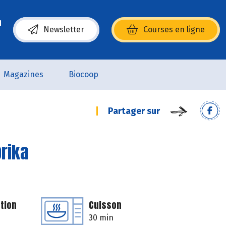
Newsletter
Courses en ligne
(s’ouvre dans une nouvelle fenêtre)
Magazines
Biocoop
Partager sur
prika
tion
Cuisson
30 min