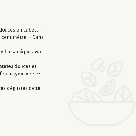
 douces en cubes. -
n centimètre. - Dans
gre balsamique avec
patates douces et
à feu moyen, versez
vez dégustez cette