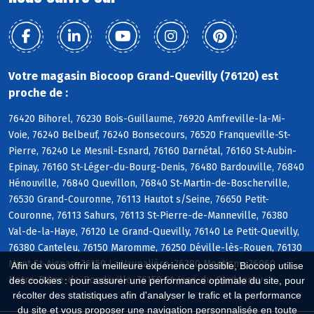
Votre magasin Biocoop Grand-Quevilly (76120) est
proche de :
76420 Bihorel, 76230 Bois-Guillaume, 76920 Amfreville-la-Mi-
Voie, 76240 Belbeuf, 76240 Bonsecours, 76520 Franqueville-St-
Pierre, 76240 Le Mesnil-Esnard, 76160 Darnétal, 76160 St-Aubin-
Epinay, 76160 St-Léger-du-Bourg-Denis, 76480 Bardouville, 76840
Hénouville, 76840 Quevillon, 76840 St-Martin-de-Boscherville,
76530 Grand-Couronne, 76113 Hautot s/Seine, 76650 Petit-
Couronne, 76113 Sahurs, 76113 St-Pierre-de-Manneville, 76380
Val-de-la-Haye, 76120 Le Grand-Quevilly, 76140 Le Petit-Quevilly,
76380 Canteleu, 76150 Maromme, 76250 Déville-lès-Rouen, 76130
Mont-St-Aignan, 76150 La Vaupalière, 76380 Montigny, 76960
Afin de vous offrir la meilleure expérience possible, Biocoop utilise
Notre-Dame-de-Bondeville, 76150 St-Jean-du-Cardonnay
des cookies : pour assurer une performance optimale du site, pour
récolter des statistiques afin d'analyser le trafic et la performance
du site et vous proposer une navigation personnalisée en toute